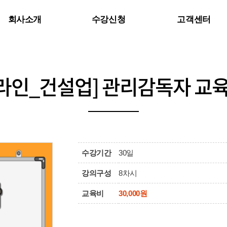
회사소개
수강신청
고객센터
인사말
공지사항
강사진 소개
자주하는 질문
라인_건설업] 관리감독자 교육
Q&A
수강기간
30일
강의구성
8차시
교육비
30,000원