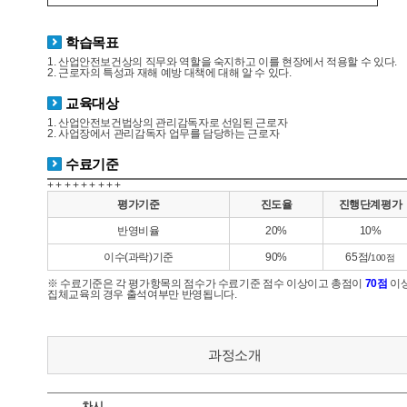
학습목표
1. 산업안전보건상의 직무와 역할을 숙지하고 이를 현장에서 적용할 수 있다.
2. 근로자의 특성과 재해 예방 대책에 대해 알 수 있다.
교육대상
1. 산업안전보건법상의 관리감독자로 선임된 근로자
2. 사업장에서 관리감독자 업무를 담당하는 근로자
수료기준
+ + + + + + + + +
평가기준
진도율
진행단계평가
반영비율
20%
10%
이수(과락)기준
90%
65점/
100점
※ 수료기준은 각 평가항목의 점수가 수료기준 점수 이상이고 총점이
70점
이상
집체교육의 경우 출석여부만 반영됩니다.
과정소개
차시