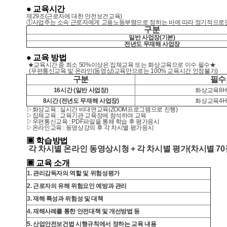
● 교육시간
제
29
조
(
근로자에 대한 안전보건교육
)
①사업주는 소속 근로자에게 고용노동부령으로 정하는 바에 따라 정기적으
구분
일반 사업장(기본)
전년도 무재해 사업장
● 교육 방법
★교육시간 중 최소 50%이상은 집체교육 또는 화상교육으로 이수 필수★
(우편통신교육 및 온라인(동영상)교육만으로는 100% 교육시간 인정불가)
구분
필수
16시간 (일반 사업장)
화상교육8H
8시간 (전년도 무재해 사업장)
화상교육4H
▷화상교육 : 실시간 비대면교육(ZOOM프로그램으로 진행)
▷집체교육 : 교육기관 교육장에 참석하여 교육
▷우편통신교육 : PDF파일을 통해 학습 후 평가응시
▷온라인교육 : 동영상강의 후 각 차시별 평가응시
▣ 학습방법
각 차시별 온라인 동영상시청 + 각 차시별 평가(차시별 70
▣ 교육 소개
1. 관리감독자의 역할 및 위험성평가
2. 근로자의 유해 위험요인 예방과 관리
3. 재해 특성과 위험성 및 대책
4. 재해사례를 통한 안전대책 및 개선방법 등
5. 산업안전보건법 시행규칙에서 정하는 교육 내용