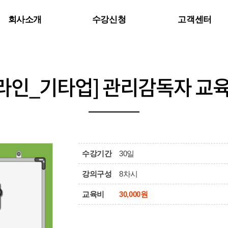
회사소개
수강신청
고객센터
인사말
공지사항
강사진 소개
자주하는 질문
라인_기타업] 관리감독자 교육
Q&A
수강기간
30일
강의구성
8차시
교육비
30,000원