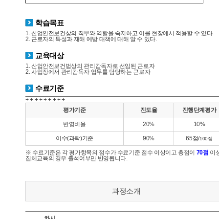
학습목표
1. 산업안전보건상의 직무와 역할을 숙지하고 이를 현장에서 적용할 수 있다.
2. 근로자의 특성과 재해 예방 대책에 대해 알 수 있다.
교육대상
1. 산업안전보건법상의 관리감독자로 선임된 근로자
2. 사업장에서 관리감독자 업무를 담당하는 근로자
수료기준
+ + + + + + + + +
평가기준
진도율
진행단계평가
반영비율
20%
10%
이수(과락)기준
90%
65점/
100점
※ 수료기준은 각 평가항목의 점수가 수료기준 점수 이상이고 총점이
70점
이상
집체교육의 경우 출석여부만 반영됩니다.
과정소개
차시