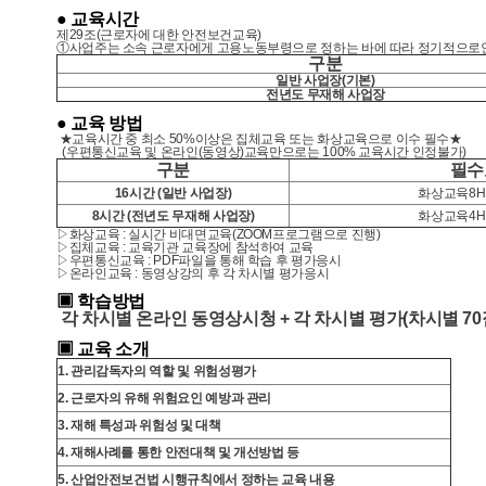
● 교육시간
제
29
조
(
근로자에 대한 안전보건교육
)
①사업주는 소속 근로자에게 고용노동부령으로 정하는 바에 따라 정기적으
구분
일반 사업장(기본)
전년도 무재해 사업장
● 교육 방법
★교육시간 중 최소 50%이상은 집체교육 또는 화상교육으로 이수 필수★
(우편통신교육 및 온라인(동영상)교육만으로는 100% 교육시간 인정불가)
구분
필수
16시간 (일반 사업장)
화상교육8H
8시간 (전년도 무재해 사업장)
화상교육4H
▷화상교육 : 실시간 비대면교육(ZOOM프로그램으로 진행)
▷집체교육 : 교육기관 교육장에 참석하여 교육
▷우편통신교육 : PDF파일을 통해 학습 후 평가응시
▷온라인교육 : 동영상강의 후 각 차시별 평가응시
▣ 학습방법
각 차시별 온라인 동영상시청 + 각 차시별 평가(차시별 70
▣ 교육 소개
1. 관리감독자의 역할 및 위험성평가
2. 근로자의 유해 위험요인 예방과 관리
3. 재해 특성과 위험성 및 대책
4. 재해사례를 통한 안전대책 및 개선방법 등
5. 산업안전보건법 시행규칙에서 정하는 교육 내용