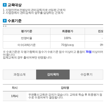
교육대상
1. 산업안전보건법상의 관리감독자로 선임된 근로자
2. 사업장에서 관리감독자 업무를 담당하는 근로자
수료기준
+ +
평가기준
최종평가
진도
반영비율
100%
-
이수(과락)기준
70점/
0%
100점
※ 수료기준은 각 평가항목의 점수가 수료기준 점수 이상이고 총점이
70점
이상이어
야 합니다.
집체교육의 경우 출석여부만 반영됩니다.
과정소개
강의목차
수강후기
차시
강의명
우편통신교육은 강의가 없습니다. 교재로 학습 후 최종평가 점
1차시
수로 수료여부가 결정됩니다.