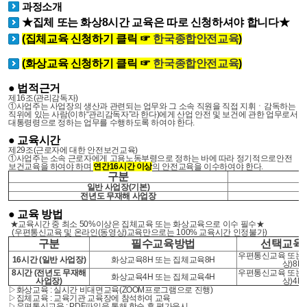
과정소개
★집체 또는 화상8시간 교육은 따로 신청하셔야 합니다★
(집체교육 신청하기 클릭 ☞
한국종합안전교육
)
(화상교육 신청하기 클릭 ☞
한국종합안전교육
)
● 법적근거
제
16
조
(
관리감독자
)
①사업주는 사업장의 생산과 관련되는 업무와 그 소속 직원을 직접 지휘ㆍ감독하는
직위에 있는 사람
(
이하
“
관리감독자
”
라 한다
)
에게 산업 안전 및 보건에 관한 업무로서
대통령령으로 정하는 업무를 수행하도록 하여야 한다
.
● 교육시간
제
29
조
(
근로자에 대한 안전보건교육
)
①사업주는 소속 근로자에게 고용노동부령으로 정하는 바에 따라 정기적으로안전
보건교육을 하여야 하며
연간
16
시간 이상
의 안전교육을 이수하여야 한다
.
구분
일반 사업장(기본)
전년도 무재해 사업장
● 교육 방법
★교육시간 중 최소 50%이상은 집체교육 또는 화상교육으로 이수 필수★
(우편통신교육 및 온라인(동영상)교육만으로는 100% 교육시간 인정불가)
구분
필수교육방법
선택교육
우편통신교육 또는 
16시간 (일반 사업장)
화상교육8H 또는 집체교육8H
상)8H
8시간 (전년도 무재해
우편통신교육 또는 
화상교육4H 또는 집체교육4H
사업장)
상)4H
▷화상교육 : 실시간 비대면교육(ZOOM프로그램으로 진행)
▷집체교육 : 교육기관 교육장에 참석하여 교육
▷우편통신교육 : PDF파일을 통해 학습 후 평가응시