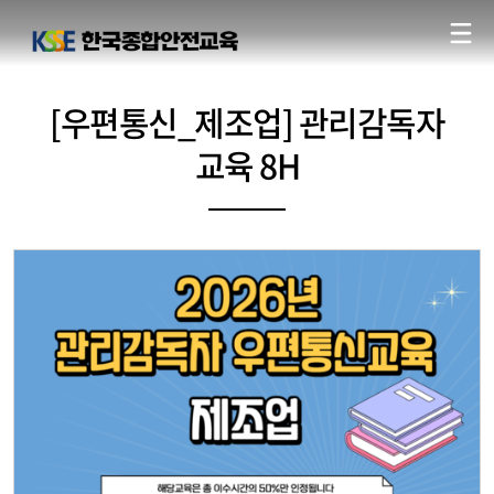
[우편통신_제조업] 관리감독자
교육 8H