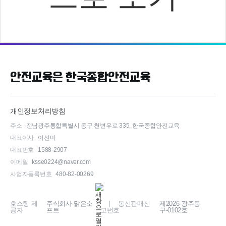
안전교육은 한국종합안전교육
개인정보처리방침
주소
전남광주통합특별시 동구 천변우로 335, 한국종합안전교육
대표이사
이선미
대표번호
1588-2907
이메일
ksse0224@naver.com
사업자등록번호
480-82-00269
호스팅 제
주식회사 맑은소
| 통신판매신
제2026-광주동
공자
프트
고번호
구-0102호