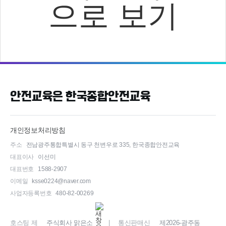
으로 보기
안전교육은 한국종합안전교육
개인정보처리방침
주소
전남광주통합특별시 동구 천변우로 335, 한국종합안전교육
대표이사
이선미
대표번호
1588-2907
이메일
ksse0224@naver.com
사업자등록번호
480-82-00269
호스팅 제
주식회사 맑은소
| 통신판매신
제2026-광주동