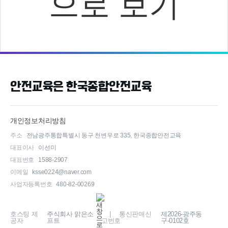
으로 보기
안전교육은 한국종합안전교육
개인정보처리방침
주소
전남광주통합특별시 동구 천변우로 335, 한국종합안전교육
대표이사
이선미
대표번호
1588-2907
이메일
ksse0224@naver.com
사업자등록번호
480-82-00269
호스팅 제
주식회사 맑은소
| 통신판매신
제2026-광주동
공자
프트
고번호
구-0102호